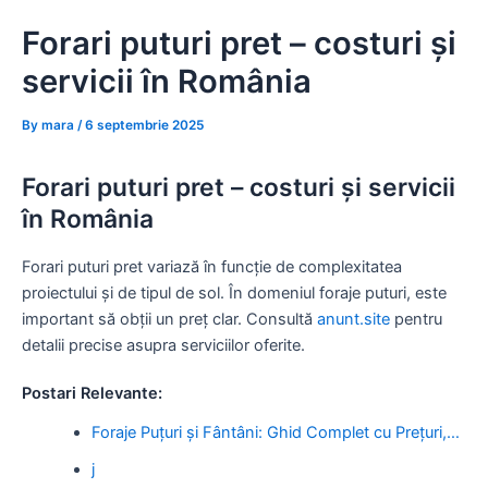
Skip
Forari puturi pret – costuri și
to
content
servicii în România
By
mara
/
6 septembrie 2025
Forari puturi pret – costuri și servicii
în România
Forari puturi pret variază în funcție de complexitatea
proiectului și de tipul de sol. În domeniul foraje puturi, este
important să obții un preț clar. Consultă
anunt.site
pentru
detalii precise asupra serviciilor oferite.
Postari Relevante:
Foraje Puțuri și Fântâni: Ghid Complet cu Prețuri,…
j