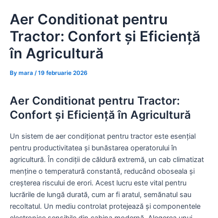
Skip
Aer Conditionat pentru
to
content
Tractor: Confort și Eficiență
în Agricultură
By
mara
/
19 februarie 2026
Aer Conditionat pentru Tractor:
Confort și Eficiență în Agricultură
Un sistem de aer condiționat pentru tractor este esențial
pentru productivitatea și bunăstarea operatorului în
agricultură. În condiții de căldură extremă, un cab climatizat
menține o temperatură constantă, reducând oboseala și
creșterea riscului de erori. Acest lucru este vital pentru
lucrările de lungă durată, cum ar fi aratul, semănatul sau
recoltatul. Un mediu controlat protejează și componentele
electronice sensibile din cabina modernă. Alegerea unui