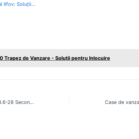
 Ilfov: Soluții…
 Trapez de Vanzare - Solutii pentru Inlocuire
Cauciucuri Tractor U445 Spate 13.6-28 Second Hand – Solutie Economica