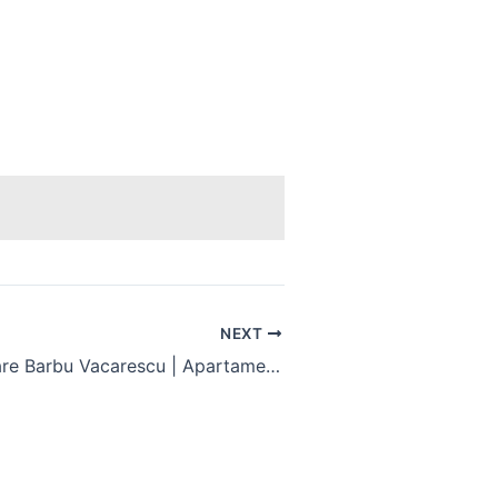
NEXT
Case de vanzare Barbu Vacarescu | Apartamente studiouri