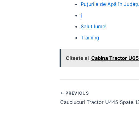
Puțurile de Apă în Județul
j
Salut lume!
Training
Citeste si
Cabina Tractor U650
Post
PREVIOUS
navigation