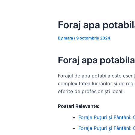
Skip
to
content
Foraj apa potabila
By
mara
/
9 octombrie 2024
Foraj apa potabila 
Forajul de apa potabila este esenți
complexitatea lucrărilor și de reg
oferite de profesioniști locali.
Postari Relevante:
Foraje Puțuri și Fântâni:
Foraje Puțuri și Fântâni: