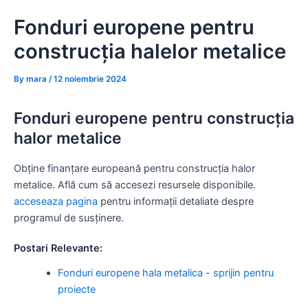
Skip
Fonduri europene pentru
to
content
construcția halelor metalice
By
mara
/
12 noiembrie 2024
Fonduri europene pentru construcția
halor metalice
Obține finanțare europeană pentru construcția halor
metalice. Află cum să accesezi resursele disponibile.
acceseaza pagina
pentru informații detaliate despre
programul de susținere.
Postari Relevante:
Fonduri europene hala metalica - sprijin pentru
proiecte