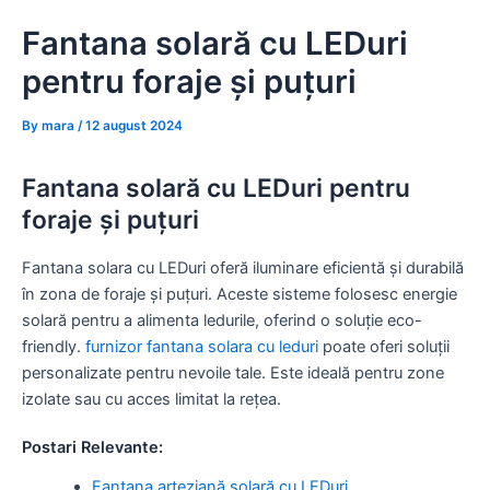
Skip
Fantana solară cu LEDuri
to
content
pentru foraje și puțuri
By
mara
/
12 august 2024
Fantana solară cu LEDuri pentru
foraje și puțuri
Fantana solara cu LEDuri oferă iluminare eficientă și durabilă
în zona de foraje și puțuri. Aceste sisteme folosesc energie
solară pentru a alimenta ledurile, oferind o soluție eco-
friendly.
furnizor fantana solara cu leduri
poate oferi soluții
personalizate pentru nevoile tale. Este ideală pentru zone
izolate sau cu acces limitat la rețea.
Postari Relevante:
Fantana arteziană solară cu LEDuri