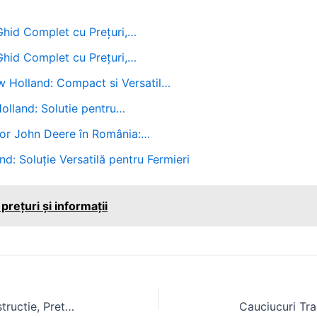
 Ghid Complet cu Prețuri,…
 Ghid Complet cu Prețuri,…
 Holland: Compact si Versatil…
olland: Solutie pentru…
or John Deere în România:…
d: Soluție Versatilă pentru Fermieri
prețuri și informații
Hale Metalice in Hunedoara: Constructie, Preturi si Producatori