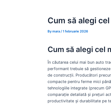
Skip
to
content
Cum să alegi cel
By
mara
/
1 februarie 2026
Cum să alegi cel m
În căutarea celui mai bun auto trac
performant trebuie să gestioneze at
de construcții. Producători prec
compacte pentru ferme mici până l
tehnologiile integrate (precum GP
comparație detaliată și prețuri ac
productivitate și durabilitate pe t