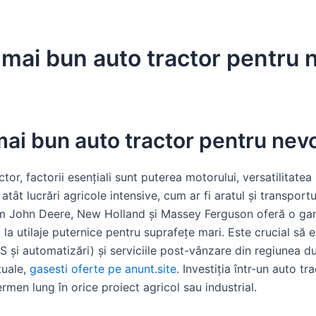
 mai bun auto tractor pentru n
ai bun auto tractor pentru nevo
tor, factorii esențiali sunt puterea motorului, versatilitatea 
ât lucrări agricole intensive, cum ar fi aratul și transportul,
um John Deere, New Holland și Massey Ferguson oferă o gam
a utilaje puternice pentru suprafețe mari. Este crucial să 
S și automatizări) și serviciile post-vânzare din regiunea 
tuale,
gasesti oferte pe anunt.site
. Investiția într-un auto tr
ermen lung în orice proiect agricol sau industrial.