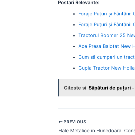
Postari Relevante:
Foraje Puțuri și Fântâni:
Foraje Puțuri și Fântâni:
Tractorul Boomer 25 New
Ace Presa Balotat New H
Cum să cumperi un tract
Cupla Tractor New Hollan
Citeste si
Săpături de puțuri - 
Post
PREVIOUS
navigation