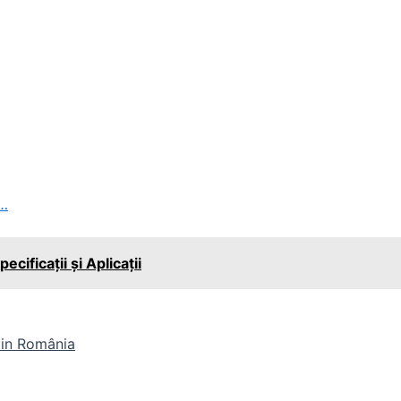
l…
ificații și Aplicații
 din România