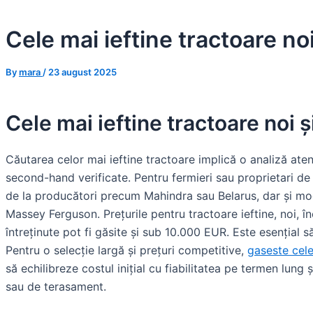
Skip
to
Cele mai ieftine tractoare n
content
By
mara
/
23 august 2025
Cele mai ieftine tractoare noi
Căutarea celor mai ieftine tractoare implică o analiză aten
second-hand verificate. Pentru fermieri sau proprietari de 
de la producători precum Mahindra sau Belarus, dar și m
Massey Ferguson. Prețurile pentru tractoare ieftine, noi, 
întreținute pot fi găsite și sub 10.000 EUR. Este esențial să
Pentru o selecție largă și prețuri competitive,
gaseste cele
să echilibreze costul inițial cu fiabilitatea pe termen lung ș
sau de terasament.