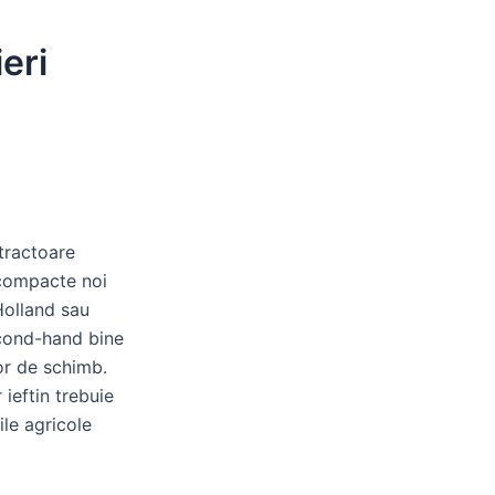
eri
 tractoare
e compacte noi
Holland sau
econd-hand bine
lor de schimb.
r ieftin trebuie
ile agricole