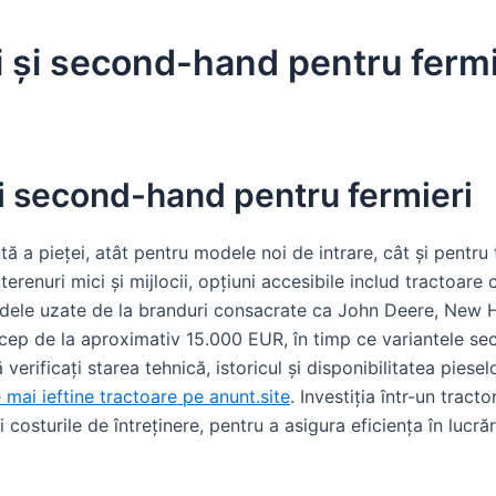
oi și second-hand pentru fermi
 și second-hand pentru fermieri
tă a pieței, atât pentru modele noi de intrare, cât și pentru
terenuri mici și mijlocii, opțiuni accesibile includ tractoar
odele uzate de la branduri consacrate ca John Deere, New 
încep de la aproximativ 15.000 EUR, în timp ce variantele s
 verificați starea tehnică, istoricul și disponibilitatea piese
 mai ieftine tractoare pe anunt.site
. Investiția într-un tracto
i costurile de întreținere, pentru a asigura eficiența în lucrăr