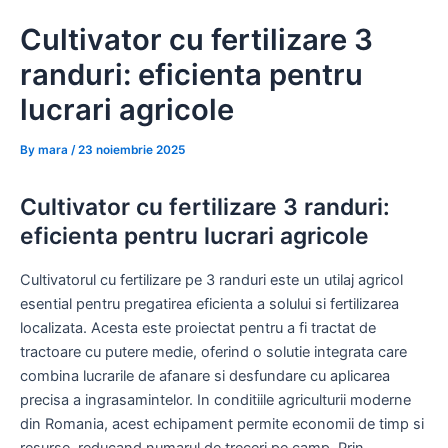
Skip
Cultivator cu fertilizare 3
to
content
randuri: eficienta pentru
lucrari agricole
By
mara
/
23 noiembrie 2025
Cultivator cu fertilizare 3 randuri:
eficienta pentru lucrari agricole
Cultivatorul cu fertilizare pe 3 randuri este un utilaj agricol
esential pentru pregatirea eficienta a solului si fertilizarea
localizata. Acesta este proiectat pentru a fi tractat de
tractoare cu putere medie, oferind o solutie integrata care
combina lucrarile de afanare si desfundare cu aplicarea
precisa a ingrasamintelor. In conditiile agriculturii moderne
din Romania, acest echipament permite economii de timp si
resurse, reducand numarul de treceri pe camp. Prin