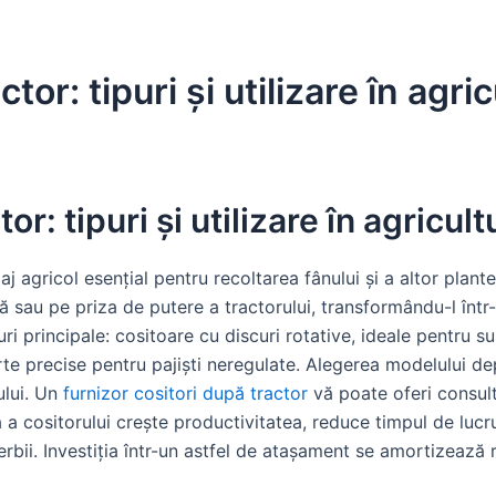
ctor: tipuri și utilizare în ag
tor: tipuri și utilizare în agricu
laj agricol esențial pentru recoltarea fânului și a altor pla
ă sau pe priza de putere a tractorului, transformându-l într
 principale: cositoare cu discuri rotative, ideale pentru sup
te precise pentru pajiști neregulate. Alegerea modelului dep
ului. Un
furnizor cositori după tractor
vă poate oferi consult
tă a cositorului crește productivitatea, reduce timpul de lucru
rbii. Investiția într-un astfel de atașament se amortizează r