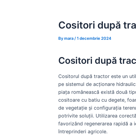
Skip
to
content
Cositori după tra
By
mara
/
1 decembrie 2024
Cositori după trac
Cositorul după tractor este un uti
pe sistemul de acționare hidraulic
piața românească există două tipuri
cositoare cu batiu cu degete, foar
de vegetație și configurația teren
potrivite soluții. Utilizarea corec
favorizând regenerarea rapidă a ie
întreprinderi agricole.