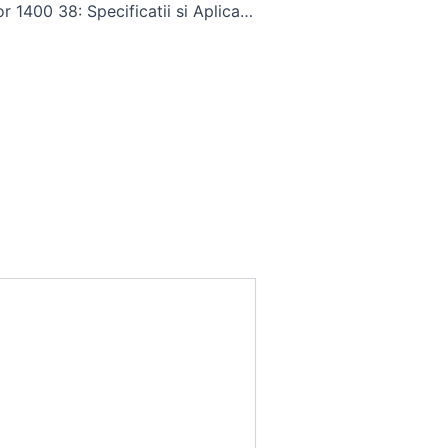
Cauciuc Tractor 1400 38: Specificatii si Aplicatii pentru Tractoare