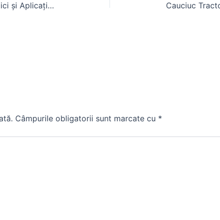
CLAAS XERION 3300: Caracteristici și Aplicații pentru Ferme Mari
ată.
Câmpurile obligatorii sunt marcate cu
*