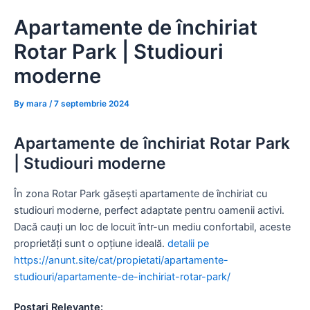
Skip
Apartamente de închiriat
to
content
Rotar Park | Studiouri
moderne
By
mara
/
7 septembrie 2024
Apartamente de închiriat Rotar Park
| Studiouri moderne
În zona Rotar Park găsești apartamente de închiriat cu
studiouri moderne, perfect adaptate pentru oamenii activi.
Dacă cauți un loc de locuit într-un mediu confortabil, aceste
proprietăți sunt o opțiune ideală.
detalii pe
https://anunt.site/cat/propietati/apartamente-
studiouri/apartamente-de-inchiriat-rotar-park/
Postari Relevante: