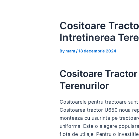
Skip
to
content
Cositoare Tract
Intretinerea Tere
By
mara
/
18 decembrie 2024
Cositoare Tractor
Terenurilor
Cositoarele pentru tractoare sunt e
Cositoarea tractor U650 noua repre
monteaza cu usurinta pe tractoare
uniforma. Este o alegere populara
flota de utilaje. Pentru o investit