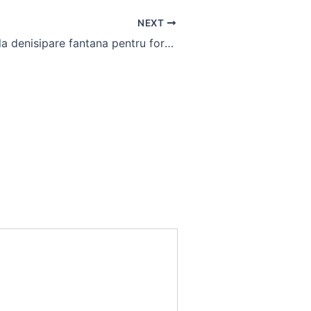
NEXT
pompa manuala denisipare fantana pentru foraje puturi