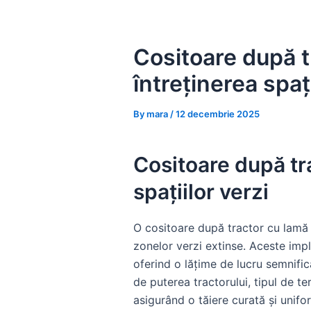
Skip
to
content
Cositoare după tr
întreținerea spați
By
mara
/
12 decembrie 2025
Cositoare după tra
spațiilor verzi
O cositoare după tractor cu lamă es
zonelor verzi extinse. Aceste imp
oferind o lățime de lucru semnific
de puterea tractorului, tipul de te
asigurând o tăiere curată și unifo