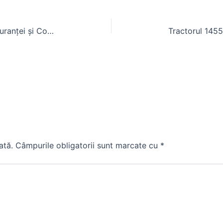
Cabine Tractoare: Importanța Siguranței și Confortului în Agricultură
ată.
Câmpurile obligatorii sunt marcate cu
*