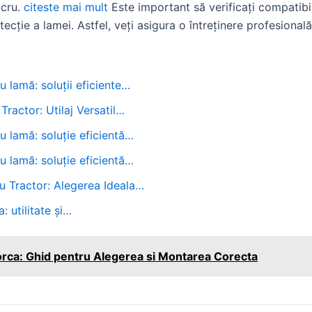
ucru.
citeste mai mult
Este important să verificați compatibil
cție a lamei. Astfel, veți asigura o întreținere profesională
 lamă: soluții eficiente…
ractor: Utilaj Versatil…
u lamă: soluție eficientă…
u lamă: soluție eficientă…
u Tractor: Alegerea Ideala…
: utilitate și…
rca: Ghid pentru Alegerea si Montarea Corecta