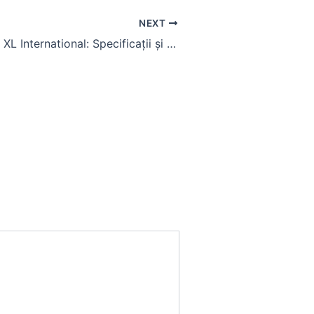
NEXT
Tractorul 1455 XL International: Specificații și Utilizare