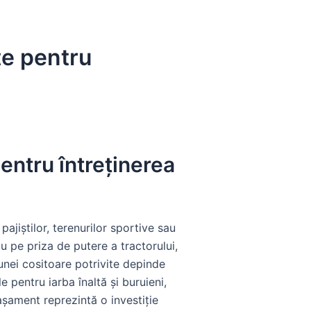
te pentru
pentru întreținerea
pajiștilor, terenurilor sportive sau
 pe priza de putere a tractorului,
 unei cositoare potrivite depinde
e pentru iarba înaltă și buruieni,
așament reprezintă o investiție