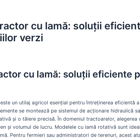
actor cu lamă: soluții eficien
ilor verzi
ctor cu lamă: soluții eficiente 
te un utilaj agricol esențial pentru întreținerea eficientă a 
lemente se montează pe sistemul de acționare hidraulică sau
ativă și o tăiere precisă. În domeniul tractoarelor, alegerea
ren și volumul de lucru. Modelele cu lamă rotativă sunt ideal
rmă. Pentru fermieri sau administratori de terenuri, acest at