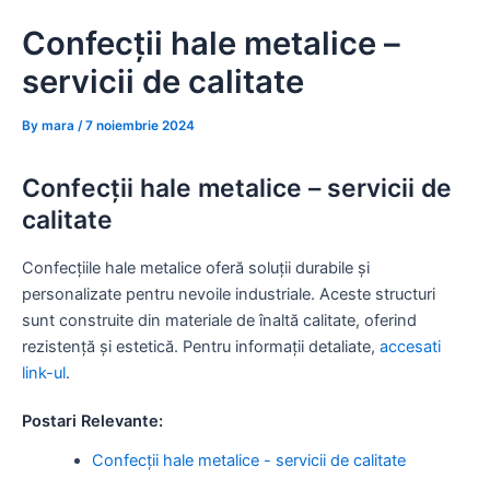
Skip
Confecții hale metalice –
to
content
servicii de calitate
By
mara
/
7 noiembrie 2024
Confecții hale metalice – servicii de
calitate
Confecțiile hale metalice oferă soluții durabile și
personalizate pentru nevoile industriale. Aceste structuri
sunt construite din materiale de înaltă calitate, oferind
rezistență și estetică. Pentru informații detaliate,
accesati
link-ul
.
Postari Relevante:
Confecții hale metalice - servicii de calitate