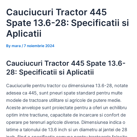
Skip
Cauciucuri Tractor 445
to
content
Spate 13.6-28: Specificatii si
Aplicatii
By
mara
/
7 noiembrie 2024
Cauciucuri Tractor 445 Spate 13.6-
28: Specificatii si Aplicatii
Cauciucurile pentru tractor cu dimensiunea 13.6-28, notate
adesea ca 445, sunt pneuri spate standard pentru multe
modele de tractoare utilitare si agricole de putere medie.
Aceste anvelope sunt proiectate pentru a oferi un echilibru
optim intre tractiune, capacitate de incarcare si confort de
operare pe terenuri agricole diverse. Dimensiunea indica o
latime a talonului de 13.6 inch si un diametru al jantei de 28
inch, fiind o specificatie comuna pentru tractoarele folosite