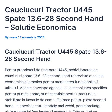
Skip
Cauciucuri Tractor U445
to
content
Spate 13.6-28 Second Hand
– Solutie Economica
By
mara
/
3 noiembrie 2025
Cauciucuri Tractor U445 Spate 13.6-
28 Second Hand
Pentru proprietarii de tractoare U445, achizitionarea de
cauciucuri spate 13.6-28 second hand reprezinta o solutie
economica si practica pentru mentinerea functionalitatii
utilajului. Aceste anvelope agricole, cu dimensiunea specifica
pentru puntea spate, sunt esentiale pentru tractiune si
stabilitate in lucrarile de camp. Optarea pentru piese second
hand, in special pentru modele mai vechi, poate prelungi
viata tractorului fara investitii exagerate. Este crucial sa