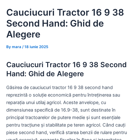
Skip
Cauciucuri Tractor 16 9 38
to
content
Second Hand: Ghid de
Alegere
By
mara
/
18 iunie 2025
Cauciucuri Tractor 16 9 38 Second
Hand: Ghid de Alegere
Găsirea de cauciucuri tractor 16 9 38 second hand
reprezintă o soluție economică pentru întreținerea sau
reparația unui utilaj agricol. Aceste anvelope, cu
dimensiunea specifică de 16.9-38, sunt destinate în
principal tractoarelor de putere medie și sunt esențiale
pentru tracțiune și stabilitate pe teren agricol. Când cauți
piese second hand, verifică starea benzii de rulare pentru
uzură excesivă, prezența fisurilor în flanc și integritatea