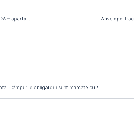
Casa de vânzare DIMITRIE LEONIDA – apartamente studiouri
ată.
Câmpurile obligatorii sunt marcate cu
*