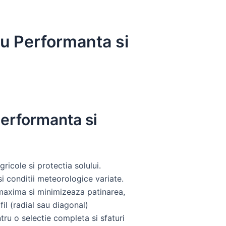
ru Performanta si
Performanta si
ricole si protectia solului.
si conditii meteorologice variate.
a maxima si minimizeaza patinarea,
il (radial sau diagonal)
ru o selectie completa si sfaturi