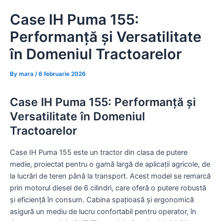
Skip
Case IH Puma 155:
to
content
Performanță și Versatilitate
în Domeniul Tractoarelor
By
mara
/
6 februarie 2026
Case IH Puma 155: Performanță și
Versatilitate în Domeniul
Tractoarelor
Case IH Puma 155 este un tractor din clasa de putere
medie, proiectat pentru o gamă largă de aplicații agricole, de
la lucrări de teren până la transport. Acest model se remarcă
prin motorul diesel de 6 cilindri, care oferă o putere robustă
și eficiență în consum. Cabina spațioasă și ergonomică
asigură un mediu de lucru confortabil pentru operator, în