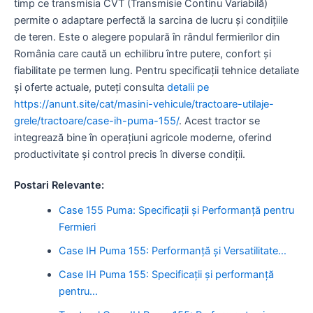
timp ce transmisia CVT (Transmisie Continu Variabilă)
permite o adaptare perfectă la sarcina de lucru și condițiile
de teren. Este o alegere populară în rândul fermierilor din
România care caută un echilibru între putere, confort și
fiabilitate pe termen lung. Pentru specificații tehnice detaliate
și oferte actuale, puteți consulta
detalii pe
https://anunt.site/cat/masini-vehicule/tractoare-utilaje-
grele/tractoare/case-ih-puma-155/
. Acest tractor se
integrează bine în operațiuni agricole moderne, oferind
productivitate și control precis în diverse condiții.
Postari Relevante:
Case 155 Puma: Specificații și Performanță pentru
Fermieri
Case IH Puma 155: Performanță și Versatilitate…
Case IH Puma 155: Specificații și performanță
pentru…