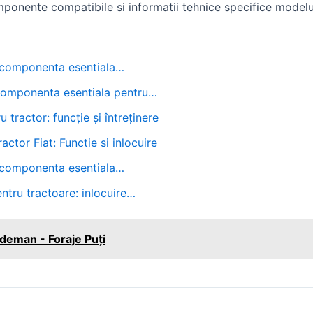
ponente compatibile si informatii tehnice specifice modelu
r: componenta esentiala…
 Componenta esentiala pentru…
u tractor: funcție și întreținere
ractor Fiat: Functie si inlocuire
r: componenta esentiala…
ntru tractoare: inlocuire…
deman - Foraje Puți