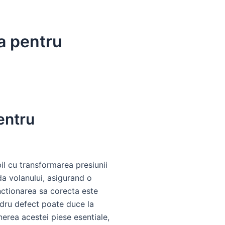
la pentru
entru
il cu transformarea presiunii
da volanului, asigurand o
unctionarea sa corecta este
indru defect poate duce la
inerea acestei piese esentiale,