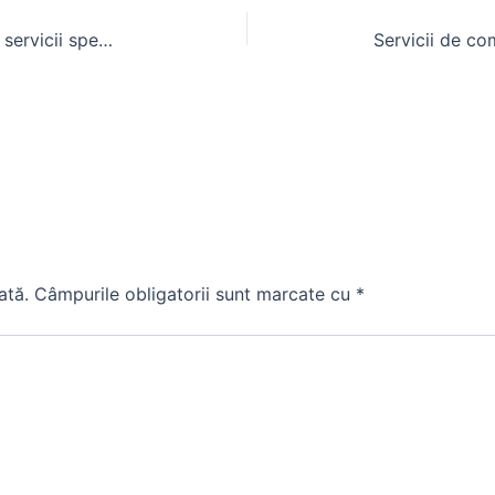
Foraje puturi de mare adancime – servicii specializate
ată.
Câmpurile obligatorii sunt marcate cu
*