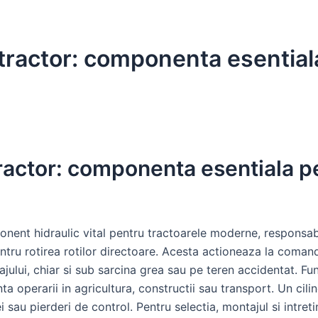
e tractor: componenta esentia
 tractor: componenta esentiala p
onent hidraulic vital pentru tractoarele moderne, responsab
ntru rotirea rotilor directoare. Acesta actioneaza la coman
ajului, chiar si sub sarcina grea sau pe teren accidentat. F
nta operarii in agricultura, constructii sau transport. Un cil
lei sau pierderi de control. Pentru selectia, montajul si intret