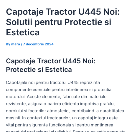
Skip
Capotaje Tractor U445 Noi:
to
content
Solutii pentru Protectie si
Estetica
By
mara
/
7 decembrie 2024
Capotaje Tractor U445 Noi:
Protectie si Estetica
Capotajele noi pentru tractorul U445 reprezinta
componente esentiale pentru intretinerea si protectia
motorului. Aceste elemente, fabricate din materiale
rezistente, asigura o bariera eficienta impotriva prafului,
noroiului si factorilor atmosferici, contribuind la durabilitatea
masinii. In contextul tractoarelor, un capotaj integru este
vital pentru siguranta functionala si pentru mentinerea
aspectului profesional al utilajului. Pentru o selectie completa