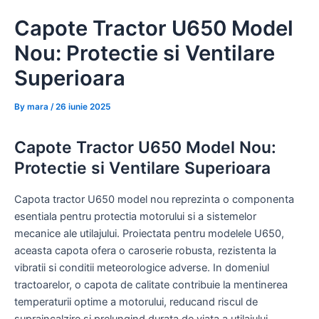
Skip
Capote Tractor U650 Model
to
content
Nou: Protectie si Ventilare
Superioara
By
mara
/
26 iunie 2025
Capote Tractor U650 Model Nou:
Protectie si Ventilare Superioara
Capota tractor U650 model nou reprezinta o componenta
esentiala pentru protectia motorului si a sistemelor
mecanice ale utilajului. Proiectata pentru modelele U650,
aceasta capota ofera o caroserie robusta, rezistenta la
vibratii si conditii meteorologice adverse. In domeniul
tractoarelor, o capota de calitate contribuie la mentinerea
temperaturii optime a motorului, reducand riscul de
supraincalzire si prelungind durata de viata a utilajului.