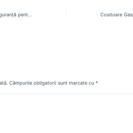
Cabina Tractor Fiat: Confort și Siguranță pentru Lucrări Agricole
ată.
Câmpurile obligatorii sunt marcate cu
*