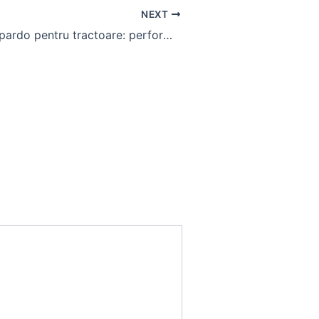
NEXT
Cositoare Gaspardo pentru tractoare: performanță și fiabilitate