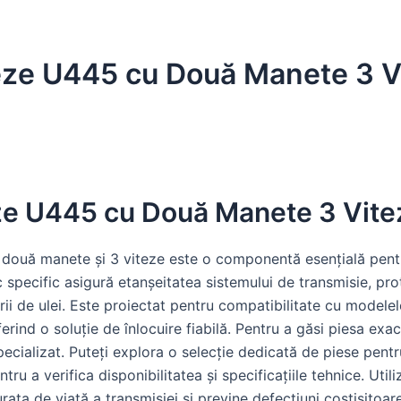
eze U445 cu Două Manete 3 V
ze U445 cu Două Manete 3 Vite
 două manete și 3 viteze este o componentă esențială pent
 specific asigură etanșeitatea sistemului de transmisie, pro
erii de ulei. Este proiectat pentru compatibilitate cu modele
erind o soluție de înlocuire fiabilă. Pentru a găsi piesa exac
specializat. Puteți explora o selecție dedicată de piese pent
tru a verifica disponibilitatea și specificațiile tehnice. Uti
rata de viață a transmisiei și previne defecțiuni costisitoa