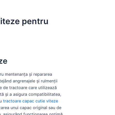
iteze pentru
ze
ru mentenanța și repararea
tejând angrenajele și rulmenții
le de tractoare care utilizează
tă și a asigura compatibilitatea,
ru
tractoare capac cutie viteze
lizarea unui capac original sau de
re, asigurând funcționarea optimă