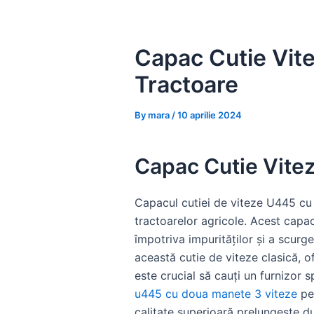
Skip
to
content
Capac Cutie Vit
Tractoare
By
mara
/
10 aprilie 2024
Capac Cutie Vite
Capacul cutiei de viteze U445 cu
tractoarelor agricole. Acest capac
împotriva impurităților și a scurg
această cutie de viteze clasică, of
este crucial să cauți un furnizor 
u445 cu doua manete 3 viteze
pen
calitate superioară prelungește du