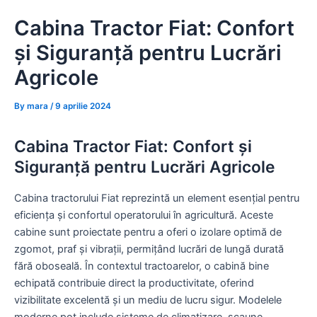
Skip
Cabina Tractor Fiat: Confort
to
content
și Siguranță pentru Lucrări
Agricole
By
mara
/
9 aprilie 2024
Cabina Tractor Fiat: Confort și
Siguranță pentru Lucrări Agricole
Cabina tractorului Fiat reprezintă un element esențial pentru
eficiența și confortul operatorului în agricultură. Aceste
cabine sunt proiectate pentru a oferi o izolare optimă de
zgomot, praf și vibrații, permițând lucrări de lungă durată
fără oboseală. În contextul tractoarelor, o cabină bine
echipată contribuie direct la productivitate, oferind
vizibilitate excelentă și un mediu de lucru sigur. Modelele
moderne pot include sisteme de climatizare, scaune