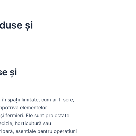
eduse și
e și
 spații limitate, cum ar fi sere,
împotriva elementelor
i fermieri. Ele sunt proiectate
cizie, horticultură sau
erioară, esențiale pentru operațiuni