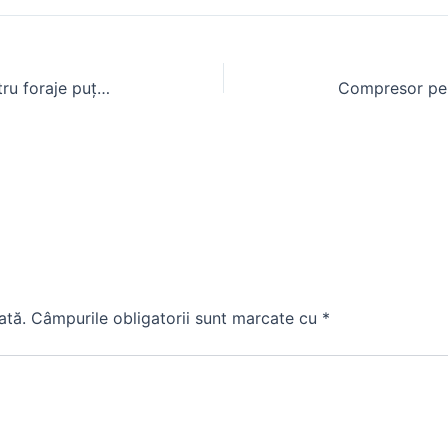
Fantani de grădină Dedeman pentru foraje puțuri
ată.
Câmpurile obligatorii sunt marcate cu
*