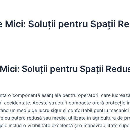
Mici: Soluții pentru Spații R
ici: Soluții pentru Spații Redus
ntă o componentă esențială pentru operatorii care lucrează în
uri accidentate. Aceste structuri compacte oferă protecție 
rând un mediu de lucru sigur și confortabil pentru mecanici ș
 cu putere redusă sau medie, utilizate în agricultura de pre
ajele includ o vizibilitate excelentă și o manevrabilitate sup