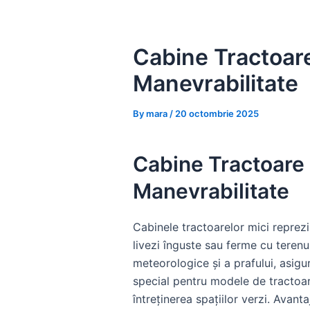
Skip
to
content
Cabine Tractoare 
Manevrabilitate
By
mara
/
20 octombrie 2025
Cabine Tractoare M
Manevrabilitate
Cabinele tractoarelor mici reprezi
livezi înguste sau ferme cu teren
meteorologice și a prafului, asigu
special pentru modele de tractoare
întreținerea spațiilor verzi. Avant