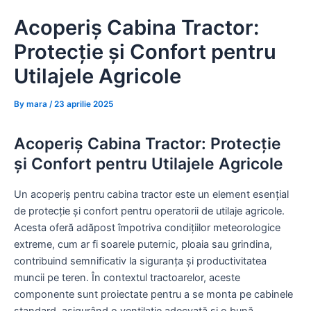
Skip
Acoperiș Cabina Tractor:
to
content
Protecție și Confort pentru
Utilajele Agricole
By
mara
/
23 aprilie 2025
Acoperiș Cabina Tractor: Protecție
și Confort pentru Utilajele Agricole
Un acoperiș pentru cabina tractor este un element esențial
de protecție și confort pentru operatorii de utilaje agricole.
Acesta oferă adăpost împotriva condițiilor meteorologice
extreme, cum ar fi soarele puternic, ploaia sau grindina,
contribuind semnificativ la siguranța și productivitatea
muncii pe teren. În contextul tractoarelor, aceste
componente sunt proiectate pentru a se monta pe cabinele
standard, asigurând o ventilație adecvată și o bună