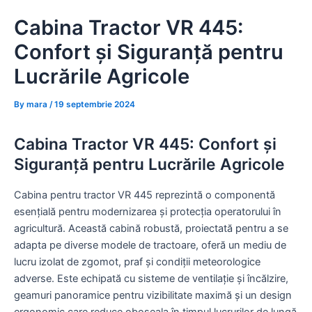
Skip
Cabina Tractor VR 445:
to
content
Confort și Siguranță pentru
Lucrările Agricole
By
mara
/
19 septembrie 2024
Cabina Tractor VR 445: Confort și
Siguranță pentru Lucrările Agricole
Cabina pentru tractor VR 445 reprezintă o componentă
esențială pentru modernizarea și protecția operatorului în
agricultură. Această cabină robustă, proiectată pentru a se
adapta pe diverse modele de tractoare, oferă un mediu de
lucru izolat de zgomot, praf și condiții meteorologice
adverse. Este echipată cu sisteme de ventilație și încălzire,
geamuri panoramice pentru vizibilitate maximă și un design
ergonomic care reduce oboseala în timpul lucrurilor de lungă