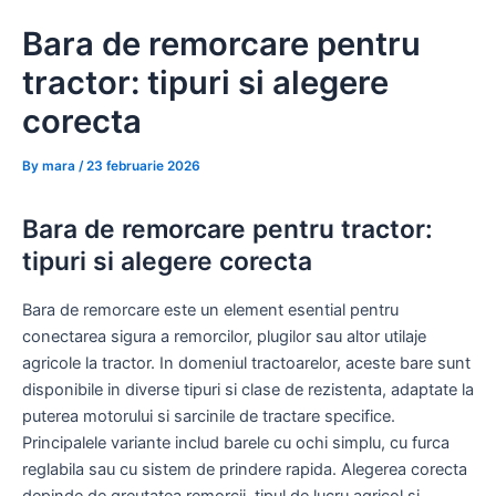
Skip
Bara de remorcare pentru
to
content
tractor: tipuri si alegere
corecta
By
mara
/
23 februarie 2026
Bara de remorcare pentru tractor:
tipuri si alegere corecta
Bara de remorcare este un element esential pentru
conectarea sigura a remorcilor, plugilor sau altor utilaje
agricole la tractor. In domeniul tractoarelor, aceste bare sunt
disponibile in diverse tipuri si clase de rezistenta, adaptate la
puterea motorului si sarcinile de tractare specifice.
Principalele variante includ barele cu ochi simplu, cu furca
reglabila sau cu sistem de prindere rapida. Alegerea corecta
depinde de greutatea remorcii, tipul de lucru agricol si