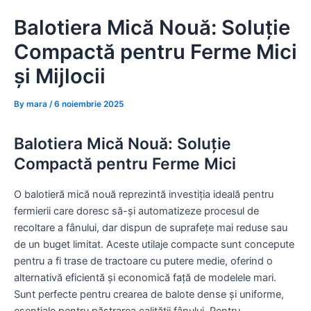
Skip
Balotiera Mică Nouă: Soluție
to
content
Compactă pentru Ferme Mici
și Mijlocii
By
mara
/
6 noiembrie 2025
Balotiera Mică Nouă: Soluție
Compactă pentru Ferme Mici
O balotieră mică nouă reprezintă investiția ideală pentru
fermierii care doresc să-și automatizeze procesul de
recoltare a fânului, dar dispun de suprafețe mai reduse sau
de un buget limitat. Aceste utilaje compacte sunt concepute
pentru a fi trase de tractoare cu putere medie, oferind o
alternativă eficientă și economică față de modelele mari.
Sunt perfecte pentru crearea de balote dense și uniforme,
esențiale pentru păstrarea calității fânului. Pentru