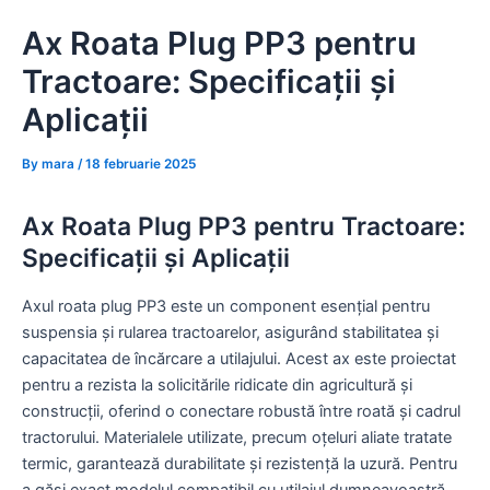
Skip
Ax Roata Plug PP3 pentru
to
content
Tractoare: Specificații și
Aplicații
By
mara
/
18 februarie 2025
Ax Roata Plug PP3 pentru Tractoare:
Specificații și Aplicații
Axul roata plug PP3 este un component esențial pentru
suspensia și rularea tractoarelor, asigurând stabilitatea și
capacitatea de încărcare a utilajului. Acest ax este proiectat
pentru a rezista la solicitările ridicate din agricultură și
construcții, oferind o conectare robustă între roată și cadrul
tractorului. Materialele utilizate, precum oțeluri aliate tratate
termic, garantează durabilitate și rezistență la uzură. Pentru
a găsi exact modelul compatibil cu utilajul dumneavoastră,