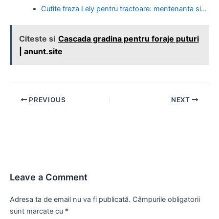
Cutite freza Lely pentru tractoare: mentenanta si…
Citeste si
Cascada gradina pentru foraje puturi
| anunt.site
Post
PREVIOUS
NEXT
navigation
Leave a Comment
Adresa ta de email nu va fi publicată.
Câmpurile obligatorii
sunt marcate cu
*