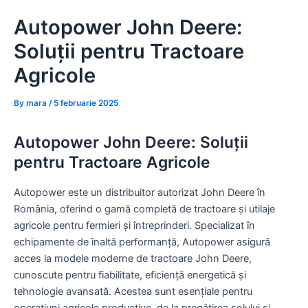
Skip
Autopower John Deere:
to
content
Soluții pentru Tractoare
Agricole
By
mara
/
5 februarie 2025
Autopower John Deere: Soluții
pentru Tractoare Agricole
Autopower este un distribuitor autorizat John Deere în
România, oferind o gamă completă de tractoare și utilaje
agricole pentru fermieri și întreprinderi. Specializat în
echipamente de înaltă performanță, Autopower asigură
acces la modele moderne de tractoare John Deere,
cunoscute pentru fiabilitate, eficiență energetică și
tehnologie avansată. Acestea sunt esențiale pentru
operațiuni agricole productive, de la pregătirea solului și