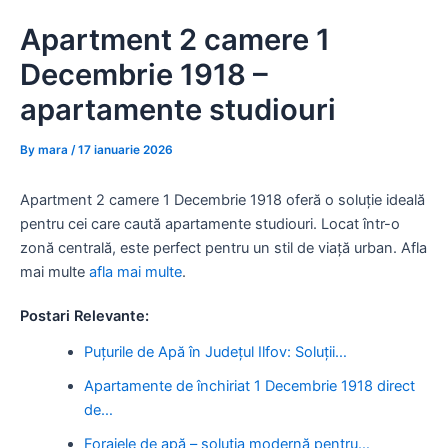
Skip
Apartment 2 camere 1
to
content
Decembrie 1918 –
apartamente studiouri
By
mara
/
17 ianuarie 2026
Apartment 2 camere 1 Decembrie 1918 oferă o soluție ideală
pentru cei care caută apartamente studiouri. Locat într-o
zonă centrală, este perfect pentru un stil de viață urban. Afla
mai multe
afla mai multe
.
Postari Relevante:
Puțurile de Apă în Județul Ilfov: Soluții…
Apartamente de închiriat 1 Decembrie 1918 direct
de…
Forajele de apă – soluția modernă pentru…