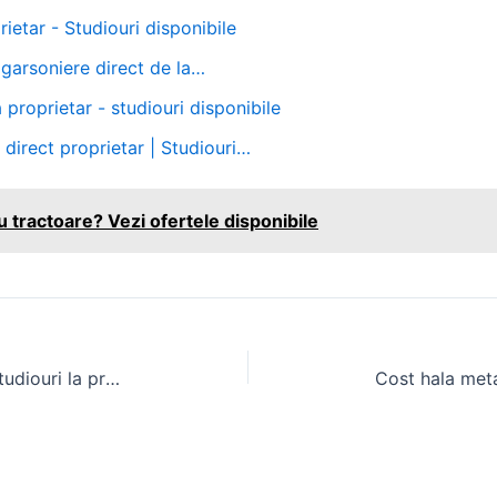
ietar - Studiouri disponibile
i garsoniere direct de la…
proprietar - studiouri disponibile
irect proprietar | Studiouri…
u tractoare? Vezi ofertele disponibile
Apartamente de închiriat OLX – Studiouri la prețuri accesibile