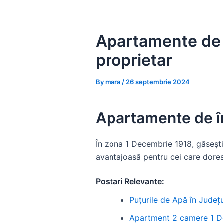
Skip
to
content
Apartamente de î
proprietar
By
mara
/
26 septembrie 2024
Apartamente de în
În zona 1 Decembrie 1918, găsești 
avantajoasă pentru cei care dores
Postari Relevante:
Puțurile de Apă în Județul
Apartment 2 camere 1 De