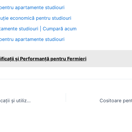
pentru apartamente studiouri
luție economică pentru studiouri
rtamente studiouri | Cumpară acum
pentru apartamente studiouri
ficații și Performanță pentru Fermieri
Cauciucuri de tractor 445: specificații și utilizare pentru tractoare