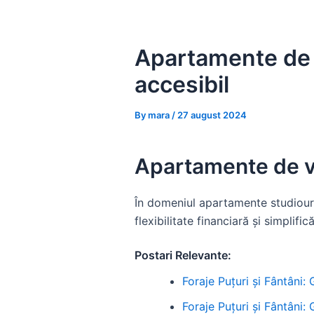
Skip
to
content
Apartamente de v
accesibil
By
mara
/
27 august 2024
Apartamente de vâ
În domeniul apartamente studiouri
flexibilitate financiară și simplif
Postari Relevante:
Foraje Puțuri și Fântâni:
Foraje Puțuri și Fântâni: