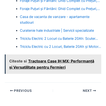
Foraje Puțuri și Fântâni: Ghid Complet cu Prețuri,…
Foraje Puțuri și Fântâni: Ghid Complet cu Prețuri,…
Casa de vacanta de vanzare - apartamente
studiouri
Curatenie hale industriale | Servicii specializate
Triciclu Electric 2 Locuri cu Baterie 20Ah: Scuter…
Triciclu Electric cu 2 Locuri, Baterie 20Ah și Motor…
Citeste si
Tractoare Case IH MX: Performanță
și Versatilitate pentru Fermieri
Post
PREVIOUS
NEXT
navigation