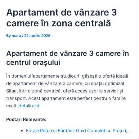
Skip
Apartament de vânzare 3
to
content
camere în zona centrală
By
mara
/
22 aprilie 2026
Apartament de vânzare 3 camere în
centrul orașului
În domeniul ‘apartamente studiouri’, găsești o ofertă ideală
de apartament de vânzare 3 camere, cu spațiu optimizat.
Situat într-o zonă centrică, oferă acces ușor la servicii și
transport. Acest apartament este perfect pentru o familie
mică.
detalii aici
.
Postari Relevante:
Foraje Puțuri și Fântâni: Ghid Complet cu Prețuri,…