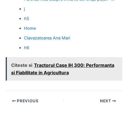
j
h5
Home
Clavazatoarea Ane Mari
h6
Citeste si
Tractorul Case IH 300: Performanta
si Fiabilitate in Agricultura
Post
PREVIOUS
NEXT
navigation