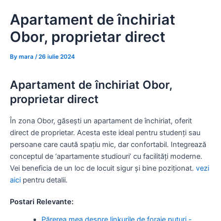
Skip
Apartament de închiriat
to
content
Obor, proprietar direct
By
mara
/
26 iulie 2024
Apartament de închiriat Obor,
proprietar direct
În zona Obor, găsești un apartament de închiriat, oferit
direct de proprietar. Acesta este ideal pentru studenți sau
persoane care caută spațiu mic, dar confortabil. Integrează
conceptul de ‘apartamente studiouri’ cu facilități moderne.
Vei beneficia de un loc de locuit sigur și bine poziționat.
vezi
aici
pentru detalii.
Postari Relevante:
Părerea mea despre linkurile de foraje puțuri -…