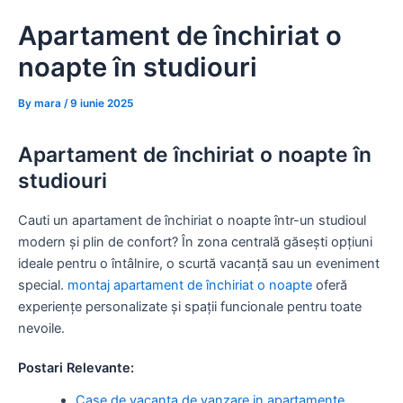
Skip
Apartament de închiriat o
to
content
noapte în studiouri
By
mara
/
9 iunie 2025
Apartament de închiriat o noapte în
studiouri
Cauti un apartament de închiriat o noapte într-un studioul
modern și plin de confort? În zona centrală găsești opțiuni
ideale pentru o întâlnire, o scurtă vacanță sau un eveniment
special.
montaj apartament de închiriat o noapte
oferă
experiențe personalizate și spații funcionale pentru toate
nevoile.
Postari Relevante:
Case de vacanta de vanzare in apartamente