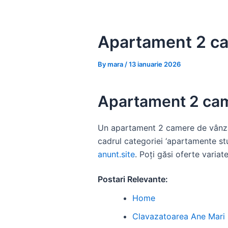
Skip
to
content
Apartament 2 ca
By
mara
/
13 ianuarie 2026
Apartament 2 cam
Un apartament 2 camere de vânzare 
cadrul categoriei ‘apartamente stu
anunt.site
. Poți găsi oferte variate
Postari Relevante:
Home
Clavazatoarea Ane Mari