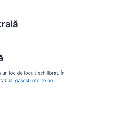
rală
ă
n loc de locuit echilibrat. În
rtabilă.
gasesti oferte pe