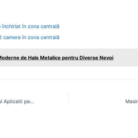
nchiriat în zona centrală
2 camere în zona centrală
 Moderne de Hale Metalice pentru Diverse Nevoi
Campo 1856 4WDH: Specificatii si Aplicatii pentru Agricultura Romaneasca
Masin