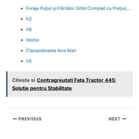
Foraje Puțuri și Fântâni: Ghid Complet cu Prețuri,…
h2
h6
Home
Clavazatoarea Ane Mari
h5
Citeste si
Contragreutati Fata Tractor 445:
Solutie pentru Stabilitate
Post
PREVIOUS
NEXT
navigation