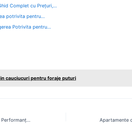
 Ghid Complet cu Prețuri,…
ea potrivita pentru…
gerea Potrivita pentru…
in cauciucuri pentru foraje puturi
Case Magnum 280: Specificații și Performanță pentru Agricultură Modernă