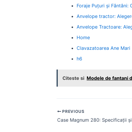
Foraje Puțuri și Fântâni:
Anvelope tractor: Aleger
Anvelope Tractoare: Ale
Home
Clavazatoarea Ane Mari
h6
Citeste si
Modele de fantani d
Post
PREVIOUS
navigation