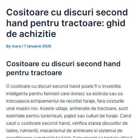
Skip
Cositoare cu discuri second
to
content
hand pentru tractoare: ghid
de achizitie
By
mara
/
7 ianuarie 2025
Cositoare cu discuri second hand
pentru tractoare
O cositoare cu discuri second hand poate fi o investitie
inteligenta pentru fermieri care doresc sa extinda sau sa
inlocuiasca echipamentul de recoltat furaje, fara costurile
unei masini noi. Aceste utilaje, antrenate de tractoare, sunt
esentiale pentru lucernisuri, pajisti sau culturi de furaje. Cand
cauti o cositoare second hand, verifica starea discurilor de
taiere, rulmentii, mecanismul de antrenare si sistemul de
conditionare a materialului taiat. Este crucial sa testezi utilajul