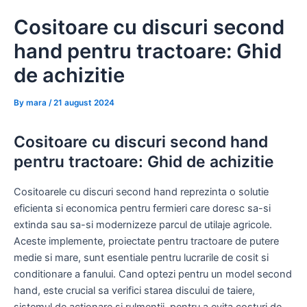
Skip
Cositoare cu discuri second
to
content
hand pentru tractoare: Ghid
de achizitie
By
mara
/
21 august 2024
Cositoare cu discuri second hand
pentru tractoare: Ghid de achizitie
Cositoarele cu discuri second hand reprezinta o solutie
eficienta si economica pentru fermieri care doresc sa-si
extinda sau sa-si modernizeze parcul de utilaje agricole.
Aceste implemente, proiectate pentru tractoare de putere
medie si mare, sunt esentiale pentru lucrarile de cosit si
conditionare a fanului. Cand optezi pentru un model second
hand, este crucial sa verifici starea discului de taiere,
sistemul de actionare si rulmentii, pentru a evita costuri de