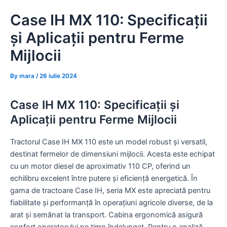
Skip
Case IH MX 110: Specificații
to
content
și Aplicații pentru Ferme
Mijlocii
By
mara
/
26 iulie 2024
Case IH MX 110: Specificații și
Aplicații pentru Ferme Mijlocii
Tractorul Case IH MX 110 este un model robust și versatil,
destinat fermelor de dimensiuni mijlocii. Acesta este echipat
cu un motor diesel de aproximativ 110 CP, oferind un
echilibru excelent între putere și eficiență energetică. În
gama de tractoare Case IH, seria MX este apreciată pentru
fiabilitate și performanță în operațiuni agricole diverse, de la
arat și semănat la transport. Cabina ergonomică asigură
confort operatorului pe timp îndelungat. Pentru o analiză