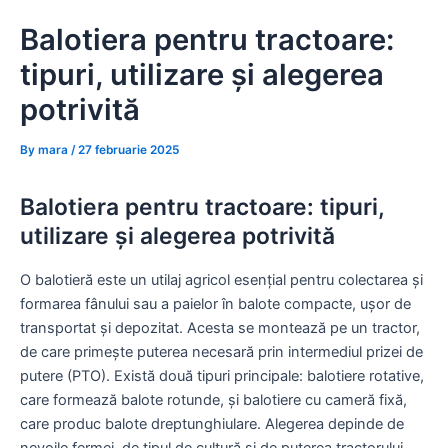
Skip
Balotiera pentru tractoare:
to
content
tipuri, utilizare și alegerea
potrivită
By
mara
/
27 februarie 2025
Balotiera pentru tractoare: tipuri,
utilizare și alegerea potrivită
O balotieră este un utilaj agricol esențial pentru colectarea și
formarea fânului sau a paielor în balote compacte, ușor de
transportat și depozitat. Acesta se montează pe un tractor,
de care primește puterea necesară prin intermediul prizei de
putere (PTO). Există două tipuri principale: balotiere rotative,
care formează balote rotunde, și balotiere cu cameră fixă,
care produc balote dreptunghiulare. Alegerea depinde de
nevoile fermei, de tipul de cultură și de puterea tractorului