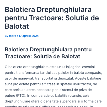
Skip
Balotiera Dreptunghiulara
to
content
pentru Tractoare: Solutia de
Balotat
By
mara
/
17 aprilie 2024
Balotiera Dreptunghiulara pentru
Tractoare: Solutia de Balotat
O balotiera dreptunghiulara este un utilaj agricol esential
pentru transformarea fanului sau paielor in balote compacte,
usor de manevrat, transportat si depozitat. Aceste balotiere
sunt proiectate pentru a fi trase in spatele unui tractor, de
care preiau puterea necesara prin sistemul de priza de
putere (PTO). In comparatie cu balotiile rotunde, cele
dreptunghiulare ofera o densitate superioara si o forma care
permite un stivuire mai eficienta, economisind spatiu in