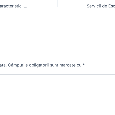
Cabina U445 pentru Tractoare: Caracteristici și Avantaje
ată.
Câmpurile obligatorii sunt marcate cu
*