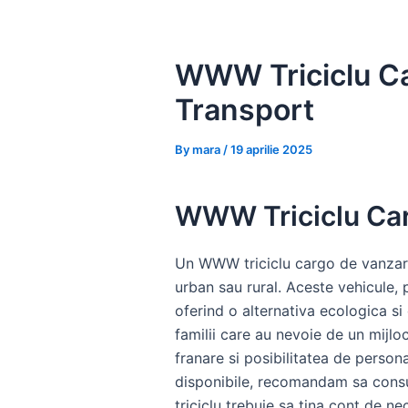
Skip
to
content
WWW Triciclu Car
Transport
By
mara
/
19 aprilie 2025
WWW Triciclu Carg
Un WWW triciclu cargo de vanzare 
urban sau rural. Aceste vehicule, 
oferind o alternativa ecologica si
familii care au nevoie de un mijlo
franare si posibilitatea de person
disponibile, recomandam sa consu
triciclu trebuie sa tina cont de ne