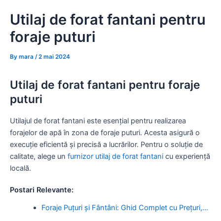
Skip
Utilaj de forat fantani pentru
to
content
foraje puturi
By
mara
/
2 mai 2024
Utilaj de forat fantani pentru foraje
puturi
Utilajul de forat fantani este esențial pentru realizarea
forajelor de apă în zona de foraje puturi. Acesta asigură o
execuție eficientă și precisă a lucrărilor. Pentru o soluție de
calitate, alege un
furnizor utilaj de forat fantani
cu experiență
locală.
Postari Relevante:
Foraje Puțuri și Fântâni: Ghid Complet cu Prețuri,…