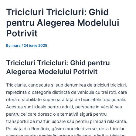
Skip
Tricicluri Tricicluri: Ghid
to
content
pentru Alegerea Modelului
Potrivit
By
mara
/
24 iunie 2025
Tricicluri Tricicluri: Ghid pentru
Alegerea Modelului Potrivit
Triciclurile, cunoscute și sub denumirea de tricicluri tricicluri,
reprezintă o categorie distinctă de vehicule cu trei roți, care
oferă o stabilitate superioară față de bicicletele tradiționale.
Acestea sunt ideale pentru adulți, persoane în vârstă sau
pentru cei care doresc o alternativă sigură pentru
transportul de mărfuri ușoare sau pentru plimbări relaxante.
Pe piața din România, găsim modele diverse, de la tricicluri
electrice pentru deplasări urbane eficiente, până la tricicluri