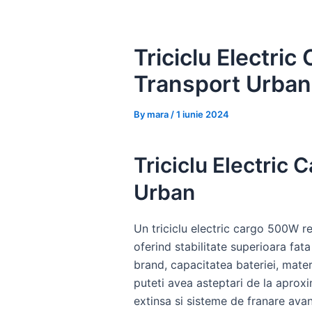
Skip
to
content
Triciclu Electric
Transport Urban
By
mara
/
1 iunie 2024
Triciclu Electric 
Urban
Un triciclu electric cargo 500W re
oferind stabilitate superioara fata
brand, capacitatea bateriei, mater
puteti avea asteptari de la apro
extinsa si sisteme de franare avans