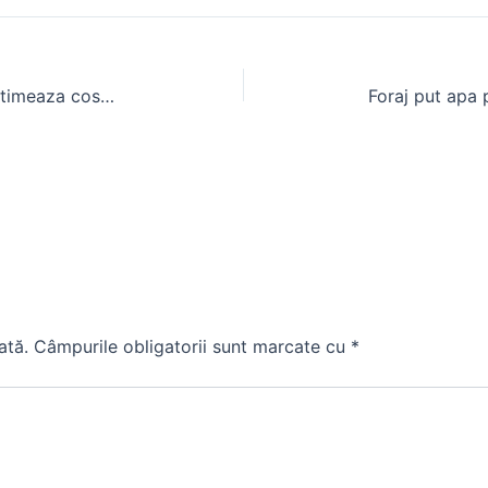
Calculator pret hala metalica – estimeaza costul rapid
ată.
Câmpurile obligatorii sunt marcate cu
*