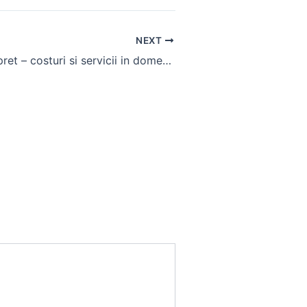
NEXT
Foraj put apa pret – costuri si servicii in domeniul forajelor