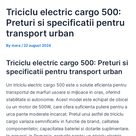
Skip
Triciclu electric cargo 500:
to
content
Preturi si specificatii pentru
transport urban
By
mara
/
22 august 2024
Triciclu electric cargo 500: Preturi si
specificatii pentru transport urban
Un triciclu electric cargo 500 este o solutie eficienta pentru
transportul de marfuri usoare si mijloace in oras, oferind
stabilitate si autonomie. Acest model este echipat de obicei
cu un motor de 500W, care ofera suficienta putere pentru a
urca pante moderate incarcat. Pretul unui astfel de triciclu
cargo variaza semnificativ in functie de brand, calitatea
componentelor, capacitatea bateriei si dotarile suplimentare.
In general, in Romania, preturile pentru un triciclu electric