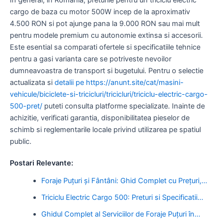
cargo de baza cu motor 500W incep de la aproximativ
4.500 RON si pot ajunge pana la 9.000 RON sau mai mult
pentru modele premium cu autonomie extinsa si accesorii.
Este esential sa comparati ofertele si specificatiile tehnice
pentru a gasi varianta care se potriveste nevoilor
dumneavoastra de transport si bugetului. Pentru o selectie
actualizata si
detalii pe https://anunt.site/cat/masini-
vehicule/biciclete-si-tricicluri/tricicluri/triciclu-electric-cargo-
500-pret/
puteti consulta platforme specializate. Inainte de
achizitie, verificati garantia, disponibilitatea pieselor de
schimb si reglementarile locale privind utilizarea pe spatiul
public.
Postari Relevante:
Foraje Puțuri și Fântâni: Ghid Complet cu Prețuri,…
Triciclu Electric Cargo 500: Preturi si Specificatii…
Ghidul Complet al Serviciilor de Foraje Puțuri în…